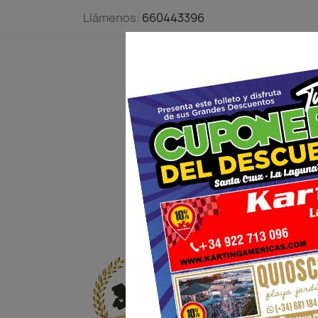
Llámenos:
660443396
OFERTAS
S
PEQUEÑO FO
MERCADILLO 