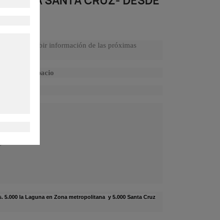
LAGUNA SANTA CRUZ- DESDE
nos para recibir información de las próximas
serva tu espacio
s
s
rs. 5.000 la Laguna en Zona metropolitana y 5.000 Santa Cruz