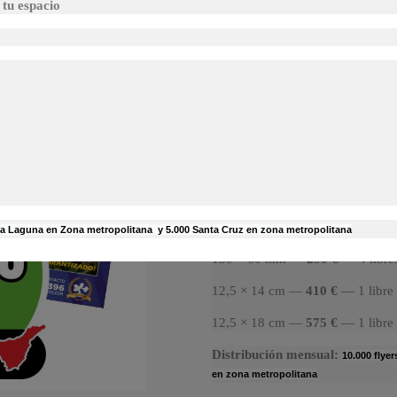
TU CUPONERO LA 
tu espacio
120,00 €
WhatsApp: 660 443 396
Escríbe
ediciones.
Plazas limitadas.
Edición actual: ACTIVADA – Re
Espacios disponibles:
63 × 37 mm —
120 €
— 9 libres
130 × 37 mm —
190 €
— 5 libre
0 la Laguna en Zona metropolitana y 5.000 Santa Cruz en zona metropolitana
130 × 60 mm —
290 €
— 4 libre
12,5 × 14 cm —
410 €
— 1 libre
12,5 × 18 cm —
575 €
— 1 libre
Distribución mensual:
10.000 flye
en zona metropolitana