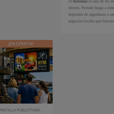
El
buzoneo
es uno de los m
directo. Permite llegar a mil
depender de algoritmos o sat
negocios locales que buscan 
¡EN OFERTA!
Vista rápida

PANTALLA PUBLICITARIA...