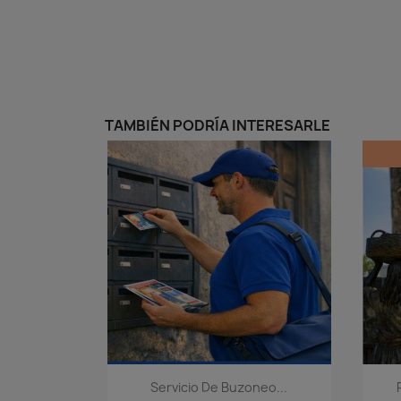
TAMBIÉN PODRÍA INTERESARLE
Vista rápida

Servicio De Buzoneo...