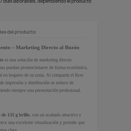
y 7 días laborables, dependiendo el producto
les del producto
ento – Marketing Directo al Buzón
to
es una solución de marketing directo
esas puedan promocionarse de forma económica,
al en hogares de su zona. Al compartir el flyer
 de impresión y distribución se reduce de
niendo siempre una presentación profesional.
 de 135 g brillo
, con un acabado atractivo y
rece una excelente visualización y permite que
rma clara.