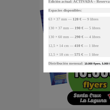
Edición actual: ACTIVADA – Reserva 
Espacios disponibles:
63 × 37 mm —
120 €
— 9 libres
130 × 37 mm —
190 €
— 5 libres
130 × 60 mm —
290 €
— 4 libres
12,5 × 14 cm —
410 €
— 1 libre
12,5 × 18 cm —
575 €
— 1 libre
Distribución mensual:
10.000 flyers. 5.00