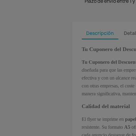
Plazo de envío entre 1 
Descripción
Detal
Tu Cuponero del Descu
Tu Cuponero del Descuen
diseñada para que las empr
efectiva y con un alcance re
con otras empresas, el coste
manera significativa, mante
Calidad del material
El flyer se imprime en
papel
resistente. Su formato
A5
of
cada anuncio destaque de fo