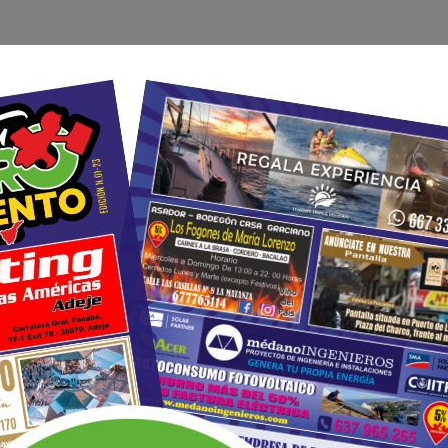
ERVICIOS
PANTALLA PUBLICITARIA
MARKETING EN R
RMATO
GRAN FORMATO
RÓTULOS
TEXTIL
MERC
PROFESIONAL