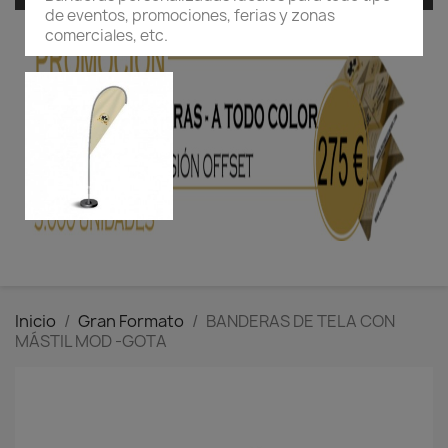
de eventos, promociones, ferias y zonas
comerciales, etc.
Inicio
Gran Formato
BANDERAS DE TELA CON
MÁSTIL MOD -GOTA