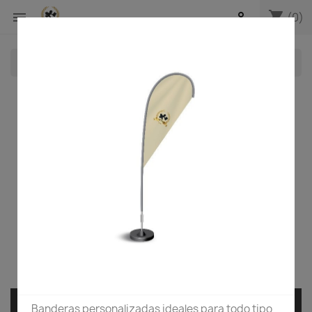
shopping_cart


(0)
search
PROMOCION FLYER A5
Banderas personalizadas ideales para todo tipo